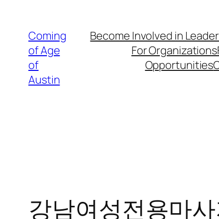
Skip
to
Coming
Become Involved in Leade
content
of Age
For Organizations
of
Opportunities
O
Austin
강남여성전용마사지