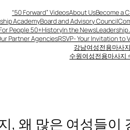
“50 Forward” Videos
About Us
Become a C
rship Academy
Board and Advisory Council
Com
For People 50+
History
In the News
Leadership
ur Partner Agencies
RSVP- Your Invitation to 
강남여성전용마사지,
수원여성전용마사지 수
, 왜 많은 여성들이